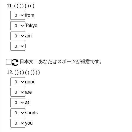
11.
( ) ( ) ( ) ( )
from
Tokyo
am
I
日本文：あなたはスポーツが得意です。
12.
( ) ( ) ( ) ( ) ( )
good
are
at
sports
you