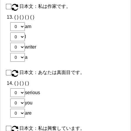
日本文：私は作家です。
13.
( ) ( ) ( ) ( )
am
I
writer
a
日本文：あなたは真面目です。
14.
( ) ( ) ( )
serious
you
are
日本文：私は興奮しています。