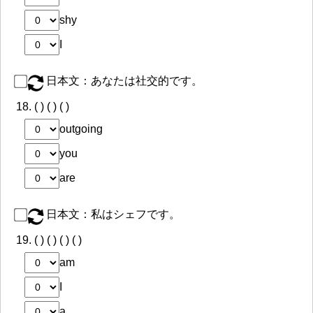
shy
I
日本文：あなたは社交的です。
18.
( ) ( ) ( )
outgoing
you
are
日本文：私はシェフです。
19.
( ) ( ) ( ) ( )
am
I
a