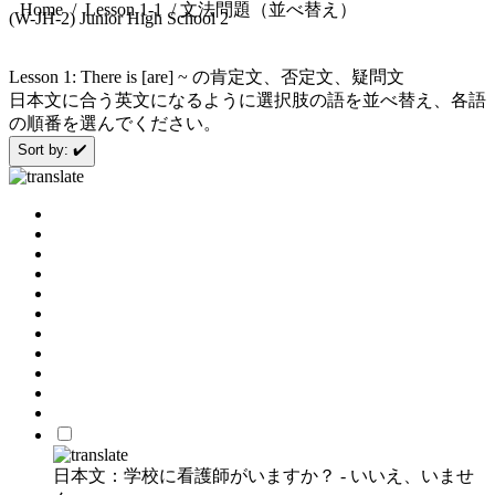
/ 文法問題（並べ替え）
Home
/
Lesson 1-1
(W-JH-2) Junior High School 2
Lesson 1: There is [are] ~ の肯定文、否定文、疑問文
日本文に合う英文になるように選択肢の語を並べ替え、各語
の順番を選んでください。
Sort by: ✔️
日本文：学校に看護師がいますか？ - いいえ、いませ