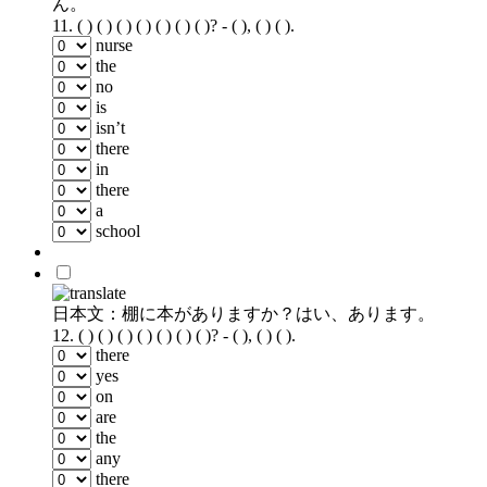
ん。
11.
( ) ( ) ( ) ( ) ( ) ( ) ( )? - ( ), ( ) ( ).
nurse
the
no
is
isn’t
there
in
there
a
school
日本文：棚に本がありますか？はい、あります。
12.
( ) ( ) ( ) ( ) ( ) ( ) ( )? - ( ), ( ) ( ).
there
yes
on
are
the
any
there