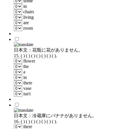
some
in
chairs
living
are
room
日本文：花瓶に花がありません。
15.
( ) ( ) ( ) ( ) ( ) ( ) ( ).
flower
the
a
in
there
vase
isn't
日本文：冷蔵庫にバナナがありません。
16.
( ) ( ) ( ) ( ) ( ) ( ) ( ).
there