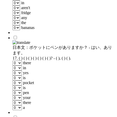
in
aren't
fridge
any
the
bananas
日本文：ポケットにペンがありますか？ - はい、あり
ます。
17.
( ) ( ) ( ) ( ) ( ) ( ) ( )? - ( ), ( ) ( ).
there
in
yes
is
pocket
is
pen
your
there
a