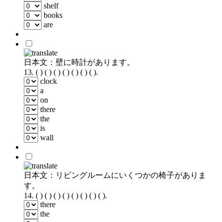
shelf
books
are
日本文：壁に時計があります。
13.
( ) ( ) ( ) ( ) ( ) ( ) ( ).
clock
a
on
there
the
is
wall
日本文：リビングルームにいくつかの椅子がありま
す。
14.
( ) ( ) ( ) ( ) ( ) ( ) ( ) ( ).
there
the