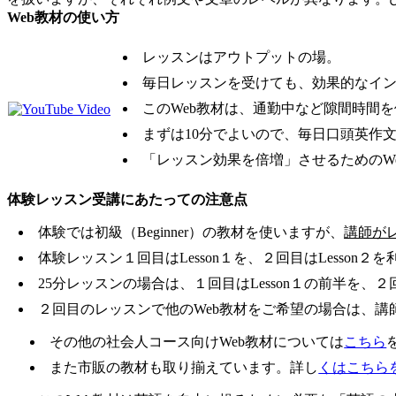
Web教材の使い方
レッスンはアウトプットの場。
毎日レッスンを受けても、効果的なイ
このWeb教材は、通勤中など隙間時間
まずは10分でよいので、毎日口頭英作
「レッスン効果を倍増」させるためのWe
体験レッスン受講にあたっての注意点
体験では初級（Beginner）の教材を使いますが、
講師が
体験レッスン１回目はLesson１を、２回目はLesson
25分レッスンの場合は、１回目はLesson１の前半を、
２回目のレッスンで他のWeb教材をご希望の場合は、講
その他の社会人コース向けWeb教材については
こちら
また市販の教材も取り揃えています。詳し
くはこちら