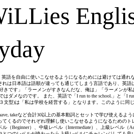
iLLies Engli
tternは、英語を⾃由に使いこなせるようになるためには避けては
それは⽇本語は語順が違っても通じてしまう⾔語であり、英語
が好きです」「ラーメンがすきなんだな、俺は」「ラーメンが私
ダメなのです。 また、英語で「I run to the school.」と「I run th
school.(第３⽂型)は「私は学校を経営する」となります。この
have, takeなど合計30以上の基本動詞とセットで学び使える
ってくるのでそれぞれ理解し使いこなせるようになるためのト
ginner）、中級レベル（Intermediate）、上級レベル
ひとつのレベルが終わったら上級レベルにチャレンジしても良