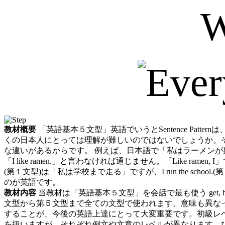
W
教材概要
「英語基本５⽂型」英語でいうとSentence Pa
くの⽇本⼈にとっては理解が難しいのではないでしょうか。
な違いがあるからです。 例えば、日本語で「私はラーメン
「I like ramen.」と⾔わなければ通じません。「Like ramen, I」では
(第１⽂型)は「私は学校まで⾛る」ですが、I run the 
のが英語です。
教材内容
当教材は「英語基本５文型」を会話で最も使う get, 
文型から第５文型まで全ての文型で使われます。意味も異な
することが、今後の英語上達にとって大変重要です。初級レベル（Be
を扱いますが、それぞれ例文や文章のレベルが異なります。