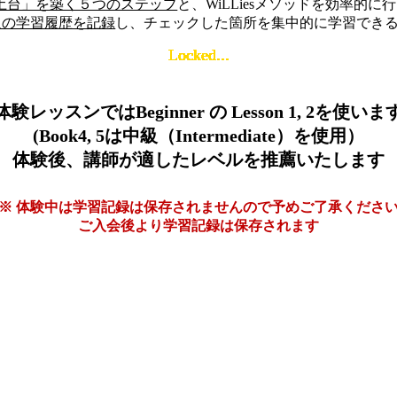
土台」を築く５つのステップ
と、WiLLiesメソッドを効率的に
人の学習履歴を記録
し、チェックした箇所を集中的に学習でき
Locked...
Locked...
Locked...
Locked...
Locked...
Locked...
Locked...
Locked...
Locked...
Locked...
Locked...
Locked...
Locked...
Locked...
Locked...
Locked...
Locked...
Locked...
Locked...
Locked...
Locked...
Locked...
Locked...
Locked...
Locked...
Locked...
Locked...
Locked...
Locked...
Locked...
Locked...
Locked...
Locked...
Locked...
Locked...
Locked...
Locked...
Locked...
Locked...
Locked...
Locked...
Locked...
Locked...
Locked...
Locked...
Locked...
Locked...
Locked...
Locked...
Locked...
Locked...
Locked...
Locked...
Locked...
Locked...
Locked...
Locked...
体験レッスンではBeginner の Lesson 1, 2を使いま
(Book4, 5は中級（Intermediate）を使用）
体験後、講師が適したレベルを推薦いたします
※ 体験中は学習記録は保存されませんので予めご了承くださ
ご入会後より学習記録は保存されます