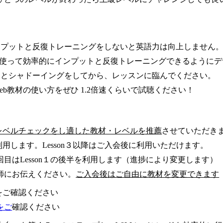
ンプットと反復トレーニングをしないと英語力は向上しません
を使って効率的にインプットと反復トレーニングできるように
文とシャドーイングをしてから、レッスンに臨んでください。
b教材の使い方をぜひ 1.2倍速くらいで試聴ください！
レベルチェックをし適した教材・レベルを推薦
させていただきます。(
２を利用します。Lesson３以降はご入会後に利用いただけます。
２回目はLesson１の後半を利用します（進捗により変更します）
師にお伝えください。
ご入会後はご自由に教材を変更できます
をご確認ください
をご
確認ください